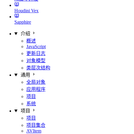
Houdini Vex
Sapphire
介绍
概述
JavaScript
更新日志
对象模型
类层次结构
通用
全局对象
应用程序
项目
系统
项目
项目
项目集合
AVItem