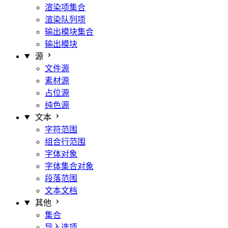
渲染项集合
渲染队列项
输出模块集合
输出模块
源
文件源
素材源
占位源
纯色源
文本
字符范围
组合行范围
字体对象
字体集合对象
段落范围
文本文档
其他
集合
导入选项