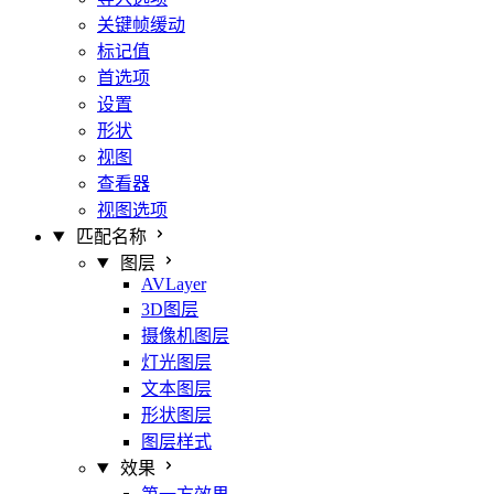
关键帧缓动
标记值
首选项
设置
形状
视图
查看器
视图选项
匹配名称
图层
AVLayer
3D图层
摄像机图层
灯光图层
文本图层
形状图层
图层样式
效果