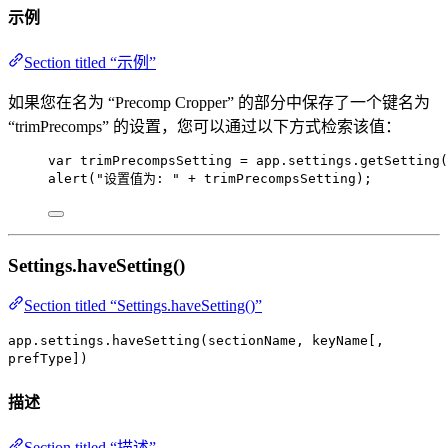
示例
Section titled “示例”
如果您在名为 “Precomp Cropper” 的部分中保存了一个键名为
“trimPrecomps” 的设置，您可以通过以下方式检索该值：
var 
trimPrecompsSetting
 = 
app
.
settings
.
getSetting
(
alert
(
"
设置值为: 
"
+
trimPrecompsSetting
);
Settings.haveSetting()
Section titled “Settings.haveSetting()”
app.settings.haveSetting(sectionName, keyName[,
prefType])
描述
Section titled “描述”