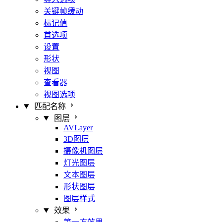
关键帧缓动
标记值
首选项
设置
形状
视图
查看器
视图选项
匹配名称
图层
AVLayer
3D图层
摄像机图层
灯光图层
文本图层
形状图层
图层样式
效果