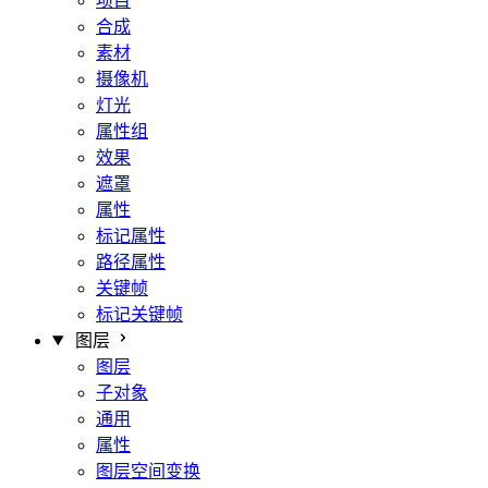
项目
合成
素材
摄像机
灯光
属性组
效果
遮罩
属性
标记属性
路径属性
关键帧
标记关键帧
图层
图层
子对象
通用
属性
图层空间变换