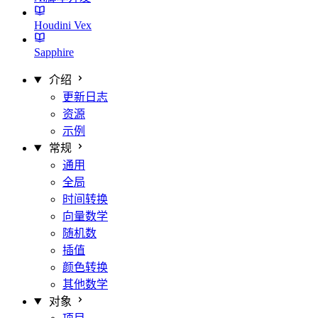
Houdini Vex
Sapphire
介绍
更新日志
资源
示例
常规
通用
全局
时间转换
向量数学
随机数
插值
颜色转换
其他数学
对象