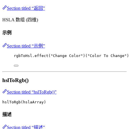
Section titled “返回”
HSLA 数组 (四维)
示例
Section titled “示例”
rgbToHsl
.
effect
(
"
Change Color
"
)(
"
Color To Change
"
)
hslToRgb()
Section titled “hslToRgb()”
hslToRgb(hslaArray)
描述
Section titled “描述”